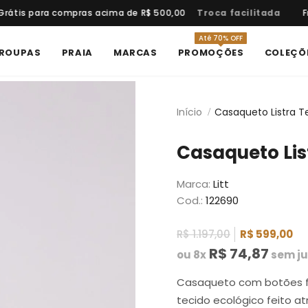
rátis para compras acima de R$ 500,00
Troca facilitada
Fr
Até 70% OFF
ROUPAS
PRAIA
MARCAS
PROMOÇÕES
COLEÇÕ
Início
Casaqueto Listra Te
Casaqueto Lis
Marca:
Litt
Cod.:
122690
R$ 1.197,00
R$ 599,00
R$ 74,87
ou 8x
sem ju
Casaqueto com botões f
tecido ecológico feito a