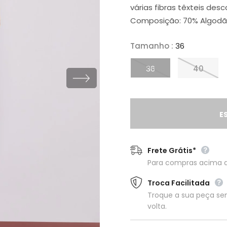
várias fibras têxteis des
Composição: 70% Algodão
Tamanho
:
36
36
40
Frete Grátis*
Para compras acima 
Troca Facilitada
Troque a sua peça s
volta.