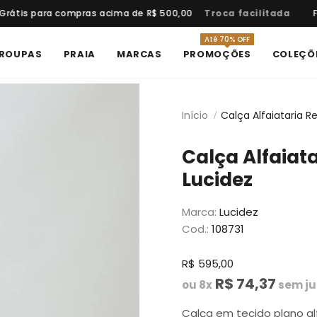
rátis para compras acima de R$ 500,00
Troca facilitada
Fr
Até 70% OFF
ROUPAS
PRAIA
MARCAS
PROMOÇÕES
COLEÇÕ
Início
Calça Alfaiataria R
Calça Alfaiat
Lucidez
Marca:
Lucidez
Cod.:
108731
R$ 595,00
R$ 74,37
ou 8x
sem ju
Calça em tecido plano a