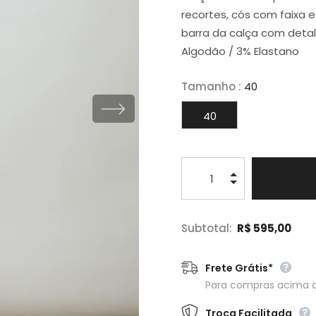
recortes, cós com faixa e
barra da calça com deta
Algodão / 3% Elastano
Tamanho
:
40
40
Subtotal:
R$ 595,00
Frete Grátis*
Para compras acima 
Troca Facilitada