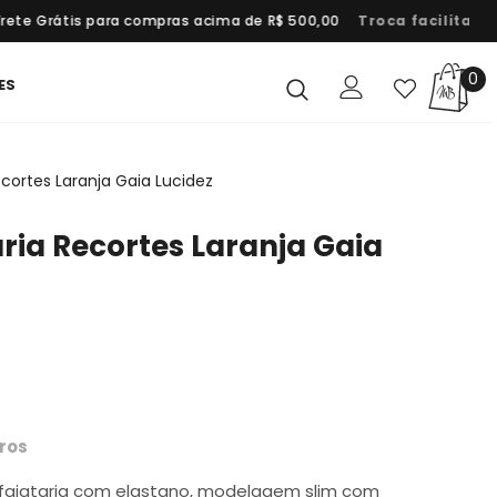
ete Grátis para compras acima de R$ 500,00
Troca facilitada
0
ES
ecortes Laranja Gaia Lucidez
aria Recortes Laranja Gaia
ros
lfaiataria com elastano, modelagem slim com